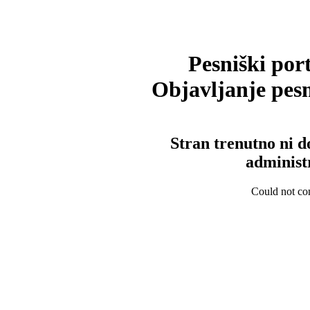
Pesniški port
Objavljanje pesm
Stran trenutno ni d
administ
Could not con