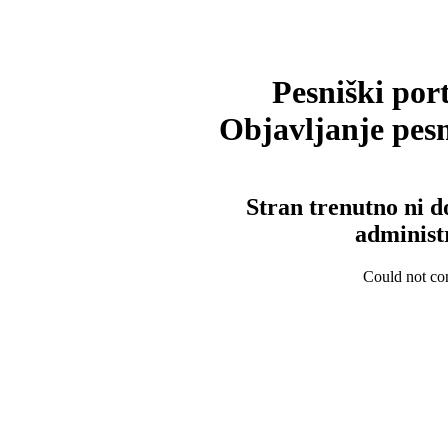
Pesniški port
Objavljanje pesm
Stran trenutno ni d
administ
Could not con