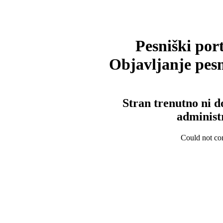
Pesniški port
Objavljanje pesm
Stran trenutno ni d
administ
Could not con