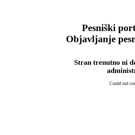
Pesniški port
Objavljanje pesm
Stran trenutno ni d
administ
Could not con