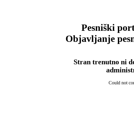
Pesniški port
Objavljanje pesm
Stran trenutno ni d
administ
Could not con