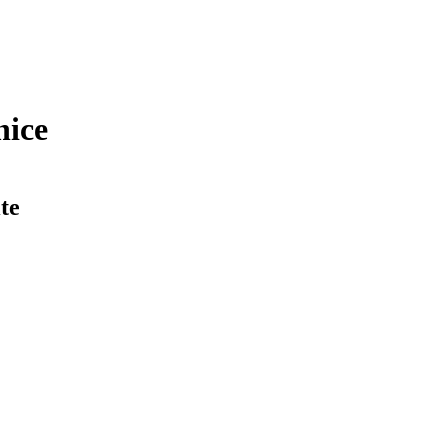
nice
te