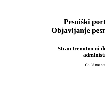
Pesniški port
Objavljanje pesm
Stran trenutno ni d
administ
Could not con