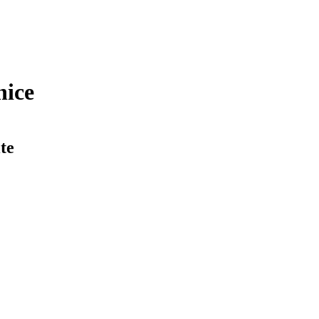
nice
te