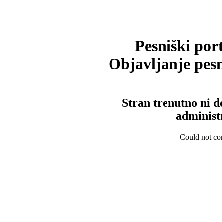
Pesniški port
Objavljanje pesm
Stran trenutno ni d
administ
Could not con