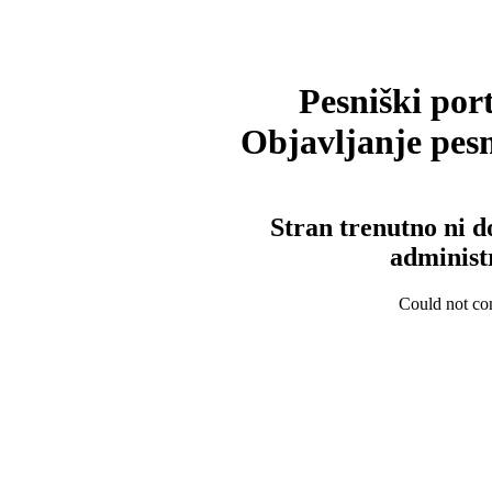
Pesniški port
Objavljanje pesm
Stran trenutno ni d
administ
Could not con