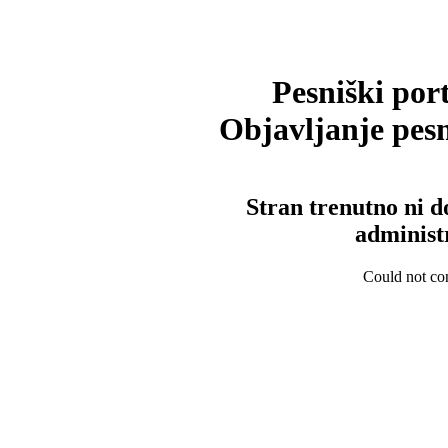
Pesniški port
Objavljanje pesm
Stran trenutno ni d
administ
Could not con