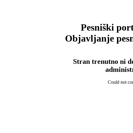
Pesniški port
Objavljanje pesm
Stran trenutno ni d
administ
Could not con