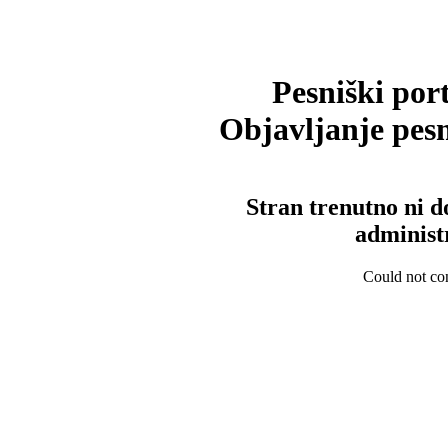
Pesniški port
Objavljanje pesm
Stran trenutno ni d
administ
Could not con