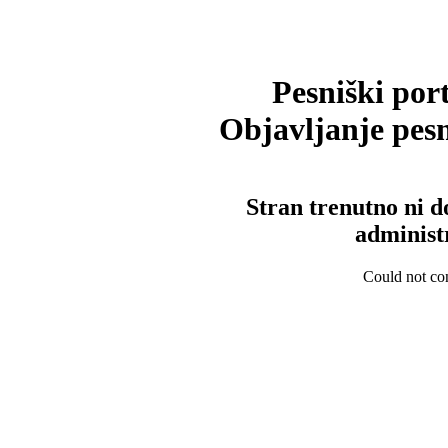
Pesniški port
Objavljanje pesm
Stran trenutno ni d
administ
Could not con