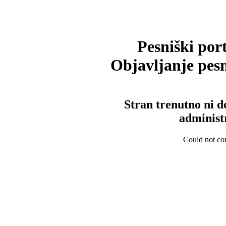
Pesniški port
Objavljanje pesm
Stran trenutno ni d
administ
Could not con