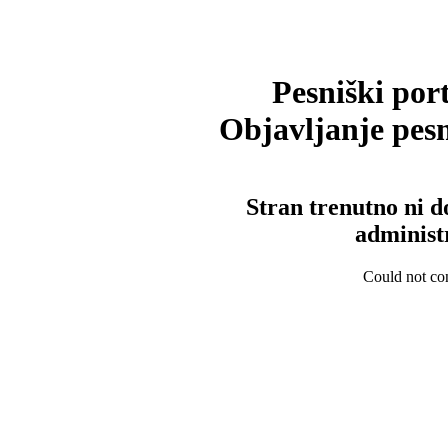
Pesniški port
Objavljanje pesm
Stran trenutno ni d
administ
Could not con