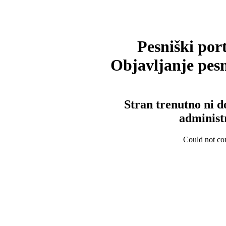
Pesniški port
Objavljanje pesm
Stran trenutno ni d
administ
Could not con