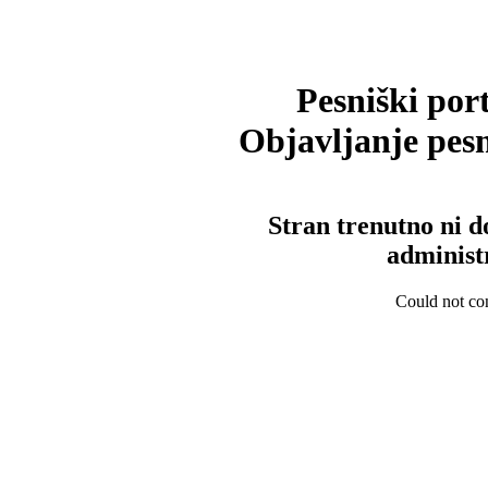
Pesniški port
Objavljanje pesm
Stran trenutno ni d
administ
Could not con