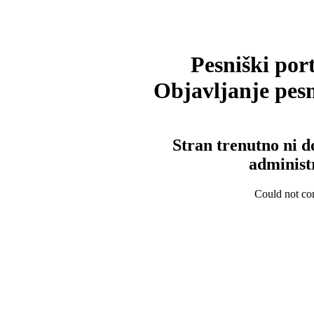
Pesniški port
Objavljanje pesm
Stran trenutno ni d
administ
Could not con