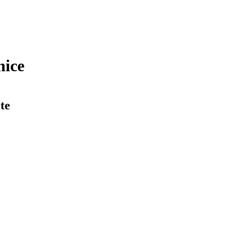
nice
te