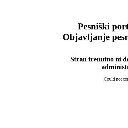
Pesniški port
Objavljanje pesm
Stran trenutno ni d
administ
Could not con