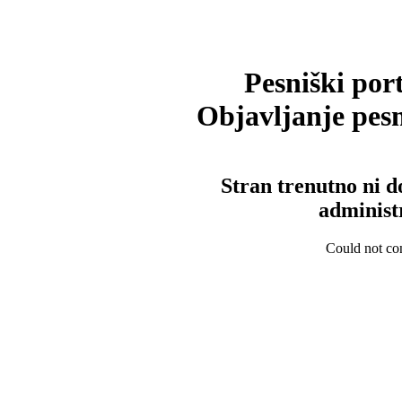
Pesniški port
Objavljanje pesm
Stran trenutno ni d
administ
Could not con