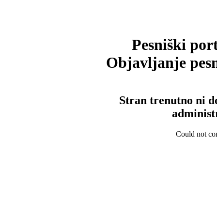
Pesniški port
Objavljanje pesm
Stran trenutno ni d
administ
Could not con