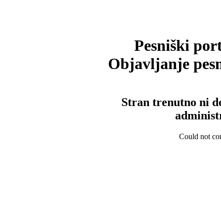
Pesniški port
Objavljanje pesm
Stran trenutno ni d
administ
Could not con