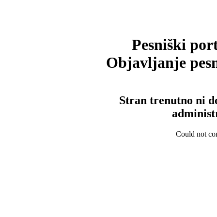
Pesniški port
Objavljanje pesm
Stran trenutno ni d
administ
Could not con