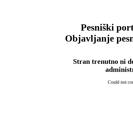
Pesniški port
Objavljanje pesm
Stran trenutno ni d
administ
Could not con