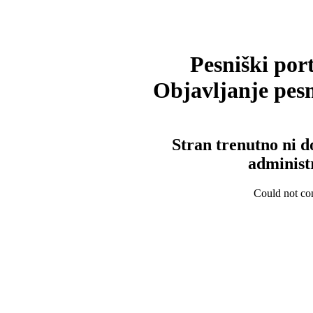
Pesniški port
Objavljanje pesm
Stran trenutno ni d
administ
Could not con