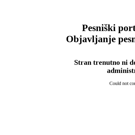
Pesniški port
Objavljanje pesm
Stran trenutno ni d
administ
Could not con