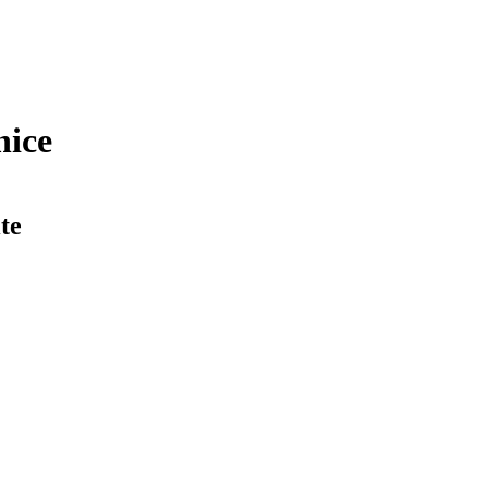
nice
te