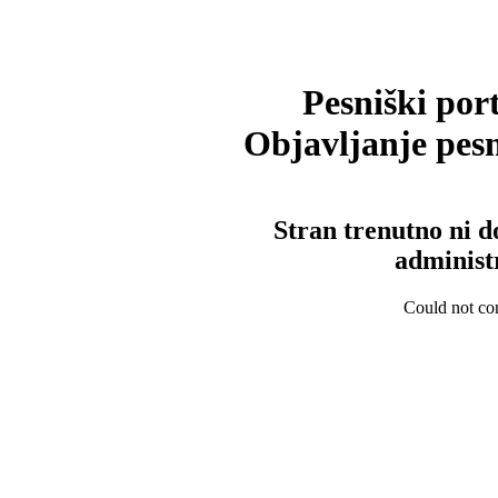
Pesniški port
Objavljanje pesm
Stran trenutno ni d
administ
Could not con