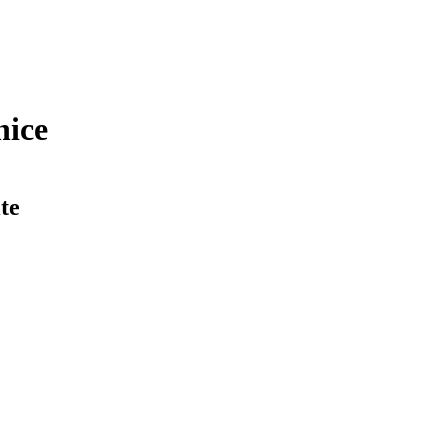
nice
te