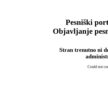
Pesniški port
Objavljanje pesm
Stran trenutno ni d
administ
Could not con