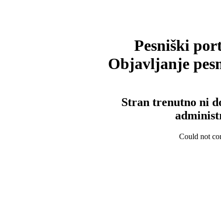
Pesniški port
Objavljanje pesm
Stran trenutno ni d
administ
Could not con