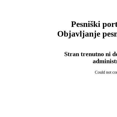
Pesniški port
Objavljanje pesm
Stran trenutno ni d
administ
Could not con