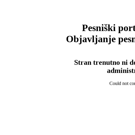
Pesniški port
Objavljanje pesm
Stran trenutno ni d
administ
Could not con