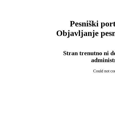
Pesniški port
Objavljanje pesm
Stran trenutno ni d
administ
Could not con