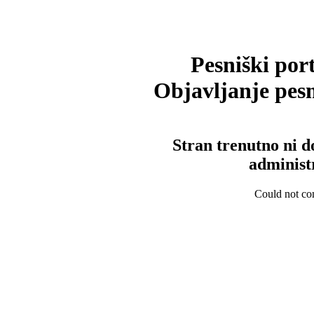
Pesniški port
Objavljanje pesm
Stran trenutno ni d
administ
Could not con