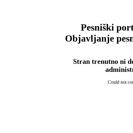
Pesniški port
Objavljanje pesm
Stran trenutno ni d
administ
Could not con