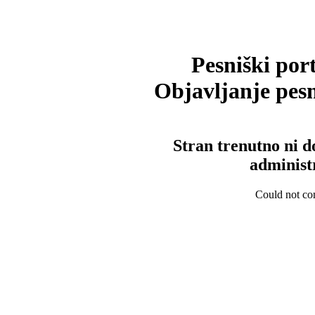
Pesniški port
Objavljanje pesm
Stran trenutno ni d
administ
Could not con