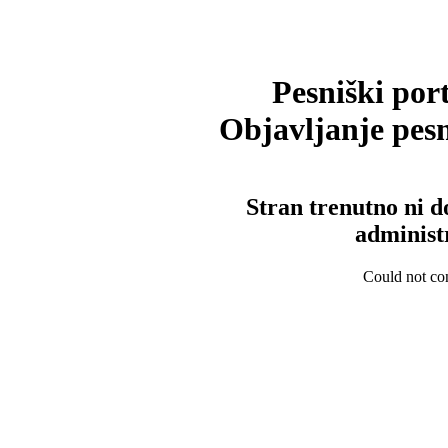
Pesniški port
Objavljanje pesm
Stran trenutno ni d
administ
Could not con