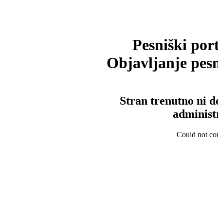
Pesniški port
Objavljanje pesm
Stran trenutno ni d
administ
Could not con