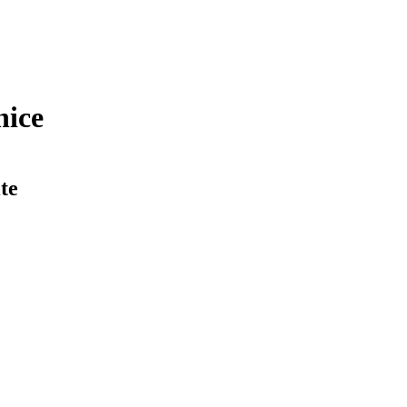
nice
te