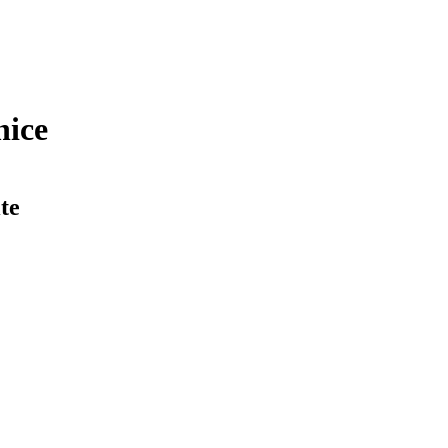
nice
te