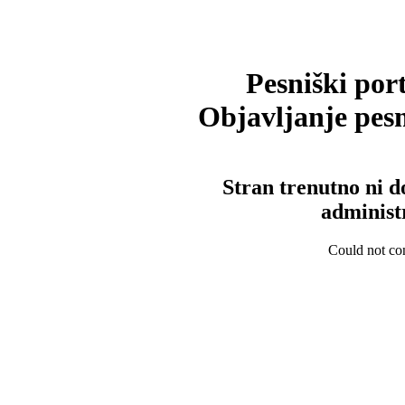
Pesniški port
Objavljanje pesm
Stran trenutno ni d
administ
Could not con