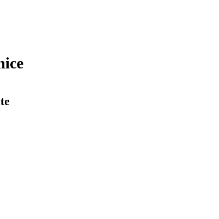
nice
te