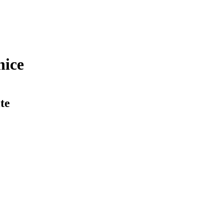
nice
te