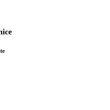
nice
te