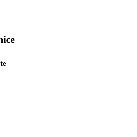
nice
te