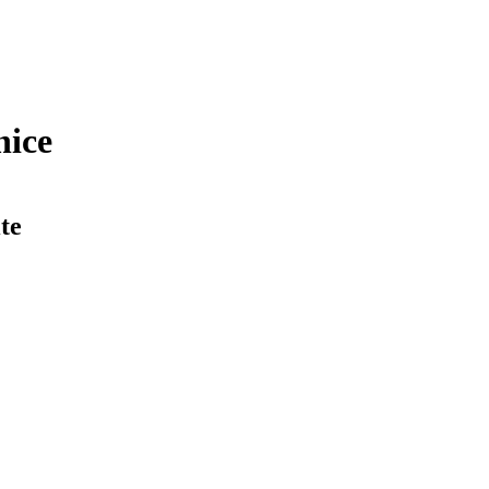
nice
te