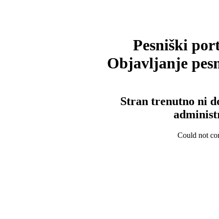
Pesniški port
Objavljanje pesm
Stran trenutno ni d
administ
Could not con